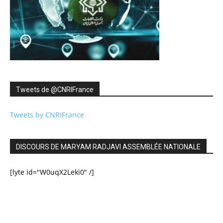
Tweets de ‎@CNRIFrance
Tweets by CNRIFrance
DISCOURS DE MARYAM RADJAVI ASSEMBLÉE NATIONALE
[lyte id="W0uqX2Leki0" /]