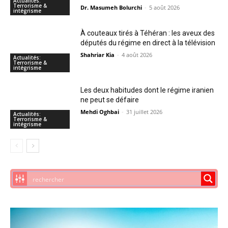
Actualités:
Terrorisme &
Dr. Masumeh Bolurchi
-
5 août 2026
intégrisme
À couteaux tirés à Téhéran : les aveux des
députés du régime en direct à la télévision
Shahriar Kia
-
4 août 2026
Actualités:
Terrorisme &
intégrisme
Les deux habitudes dont le régime iranien
ne peut se défaire
Mehdi Oghbai
-
31 juillet 2026
Actualités:
Terrorisme &
intégrisme