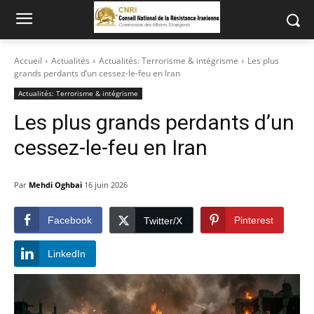
Accueil
Actualités
Actualités: Terrorisme & intégrisme
Les plus
grands perdants d’un cessez-le-feu en Iran
Actualités: Terrorisme & intégrisme
Les plus grands perdants d’un
cessez-le-feu en Iran
Par
Mehdi Oghbai
16 juin 2026
Facebook
Pinterest
Twitter/X
LinkedIn