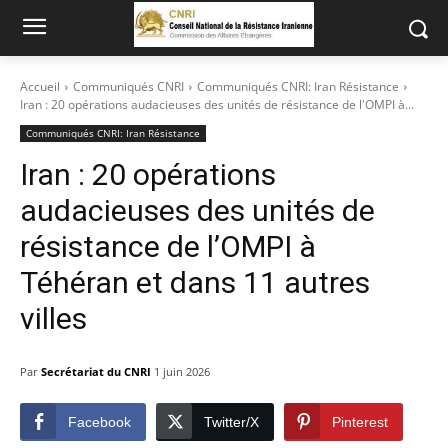
Accueil
Communiqués CNRI
Communiqués CNRI: Iran Résistance
Iran : 20 opérations audacieuses des unités de résistance de l'OMPI à...
Communiqués CNRI: Iran Résistance
Iran : 20 opérations
audacieuses des unités de
résistance de l’OMPI à
Téhéran et dans 11 autres
villes
Par
Secrétariat du CNRI
1 juin 2026
Facebook
Twitter/X
Pinterest