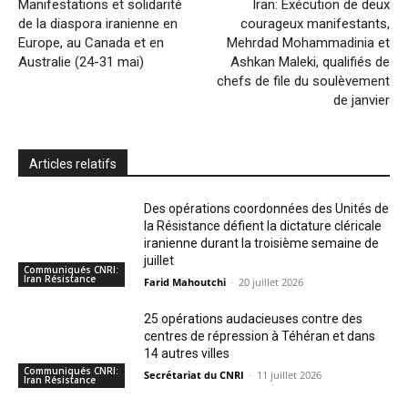
Manifestations et solidarité
Iran: Exécution de deux
de la diaspora iranienne en
courageux manifestants,
Europe, au Canada et en
Mehrdad Mohammadinia et
Australie (24-31 mai)
Ashkan Maleki, qualifiés de
chefs de file du soulèvement
de janvier
Articles relatifs
Des opérations coordonnées des Unités de
la Résistance défient la dictature cléricale
iranienne durant la troisième semaine de
juillet
Communiqués CNRI:
Iran Résistance
Farid Mahoutchi
-
20 juillet 2026
25 opérations audacieuses contre des
centres de répression à Téhéran et dans
14 autres villes
Communiqués CNRI:
Secrétariat du CNRI
-
11 juillet 2026
Iran Résistance