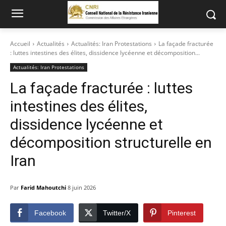
Accueil
Actualités
Actualités: Iran Protestations
La façade fracturée
: luttes intestines des élites, dissidence lycéenne et décomposition...
Actualités: Iran Protestations
La façade fracturée : luttes
intestines des élites,
dissidence lycéenne et
décomposition structurelle en
Iran
Par
Farid Mahoutchi
8 juin 2026
Facebook
Twitter/X
Pinterest