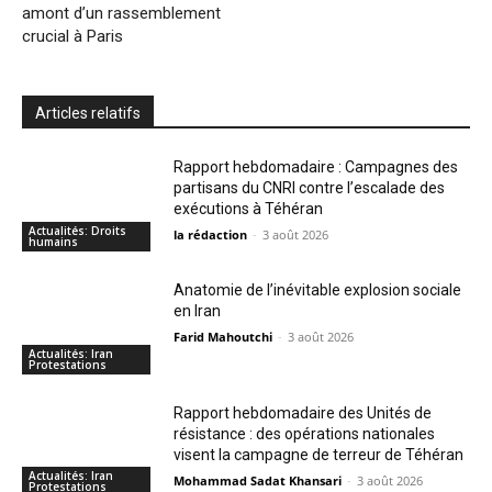
amont d’un rassemblement
crucial à Paris
Articles relatifs
Rapport hebdomadaire : Campagnes des
partisans du CNRI contre l’escalade des
exécutions à Téhéran
Actualités: Droits
la rédaction
-
3 août 2026
humains
Anatomie de l’inévitable explosion sociale
en Iran
Farid Mahoutchi
-
3 août 2026
Actualités: Iran
Protestations
Rapport hebdomadaire des Unités de
résistance : des opérations nationales
visent la campagne de terreur de Téhéran
Actualités: Iran
Mohammad Sadat Khansari
-
3 août 2026
Protestations