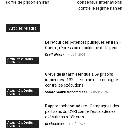
sortie de prison en Iran
consensus international
contre le régime iranien
Articles relatifs
Le retour des potences publiques en Iran –
Guerre, répression et politique de la peur
Staff Writer
-
4 août 2026
Actualités: Droits
humains
Grève de la faim étendue à 59 prisons
iraniennes : 132e semaine de campagne
contre les exécutions
Actualités: Droits
Safora Sadidi Mohammadi
-
4 août 2026
humains
Rapport hebdomadaire : Campagnes des
partisans du CNRI contre l’escalade des
exécutions à Téhéran
Actualités: Droits
la rédaction
-
3 août 2026
humains