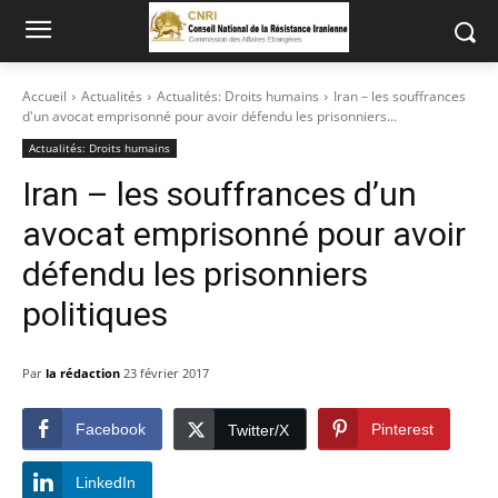
Accueil
Actualités
Actualités: Droits humains
Iran – les souffrances
d'un avocat emprisonné pour avoir défendu les prisonniers...
Actualités: Droits humains
Iran – les souffrances d’un
avocat emprisonné pour avoir
défendu les prisonniers
politiques
Par
la rédaction
23 février 2017
Facebook
Pinterest
Twitter/X
LinkedIn