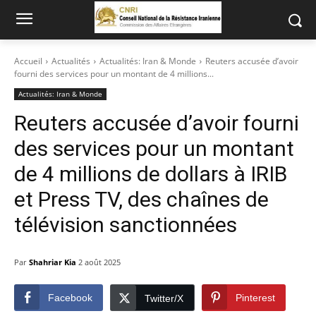
Accueil
Actualités
Actualités: Iran & Monde
Reuters accusée d’avoir
fourni des services pour un montant de 4 millions...
Actualités: Iran & Monde
Reuters accusée d’avoir fourni
des services pour un montant
de 4 millions de dollars à IRIB
et Press TV, des chaînes de
télévision sanctionnées
Par
Shahriar Kia
2 août 2025
Facebook
Pinterest
Twitter/X