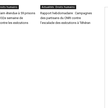
Droits humains
Actualités: Droits humains
faim étendue à 59 prisons
Rapport hebdomadaire : Campagnes
 132e semaine de
des partisans du CNRI contre
ntre les exécutions
l’escalade des exécutions à Téhéran