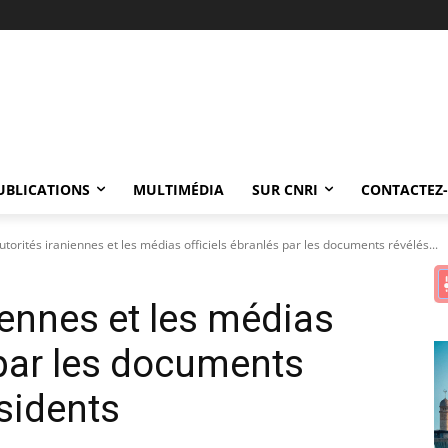
UBLICATIONS
MULTIMÉDIA
SUR CNRI
CONTACTEZ
utorités iraniennes et les médias officiels ébranlés par les documents révélés...
iennes et les médias
 par les documents
ssidents