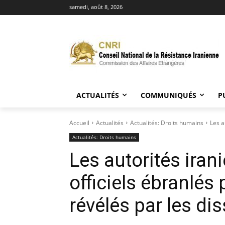
samedi, août 8, 2026
ACTUALITÉS
COMMUNIQUÉS
P
Accueil
Actualités
Actualités: Droits humains
Les a
Actualités: Droits humains
Les autorités iran
officiels ébranlés
révélés par les di