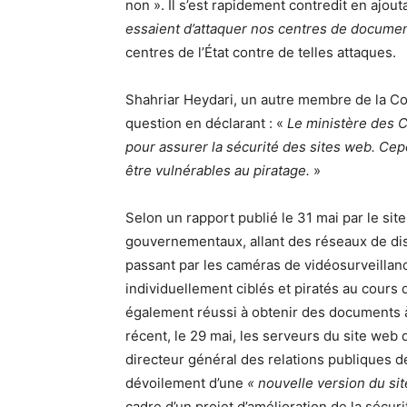
non ». Il s’est rapidement contredit en ajout
essaient d’attaquer nos centres de documen
centres de l’État contre de telles attaques.
Shahriar Heydari, un autre membre de la Co
question en déclarant : «
Le ministère des 
pour assurer la sécurité des sites web. Cep
être vulnérables au piratage.
»
Selon un rapport publié le 31 mai par le s
gouvernementaux, allant des réseaux de distr
passant par les caméras de vidéosurveillanc
individuellement ciblés et piratés au cours
également réussi à obtenir des documents à 
récent, le 29 mai, les serveurs du site web 
directeur général des relations publiques d
dévoilement d’une
« nouvelle version du sit
cadre d’un projet d’amélioration de la sécur