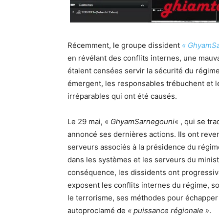
Récemment, le groupe dissident
« GhyamSa
en révélant des conflits internes, une mauva
étaient censées servir la sécurité du régim
émergent, les responsables trébuchent et l
irréparables qui ont été causés.
Le 29 mai, «
GhyamSarnegouni
« , qui se tr
annoncé ses dernières actions. Ils ont reve
serveurs associés à la présidence du régime 
dans les systèmes et les serveurs du minist
conséquence, les dissidents ont progressi
exposent les conflits internes du régime, s
le terrorisme, ses méthodes pour échapper au
autoproclamé de
« puissance régionale »
.