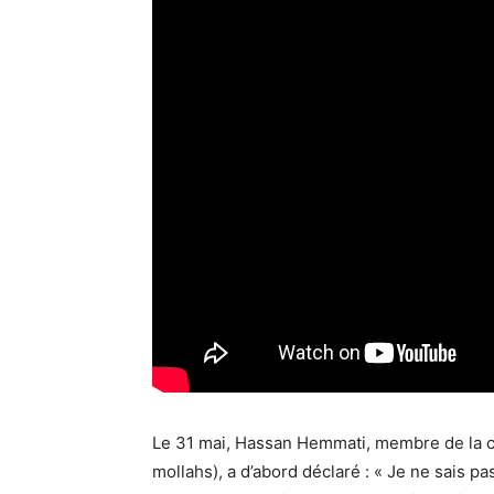
Le 31 mai, Hassan Hemmati, membre de la c
mollahs), a d’abord déclaré : « Je ne sais pa