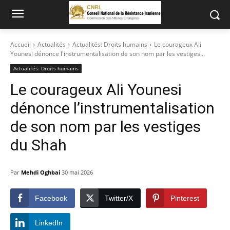
Accueil
Actualités
Actualités: Droits humains
Le courageux Ali
Younesi dénonce l'instrumentalisation de son nom par les vestiges...
Actualités: Droits humains
Le courageux Ali Younesi
dénonce l’instrumentalisation
de son nom par les vestiges
du Shah
Par
Mehdi Oghbai
30 mai 2026
Facebook
Twitter/X
Pinterest
LinkedIn