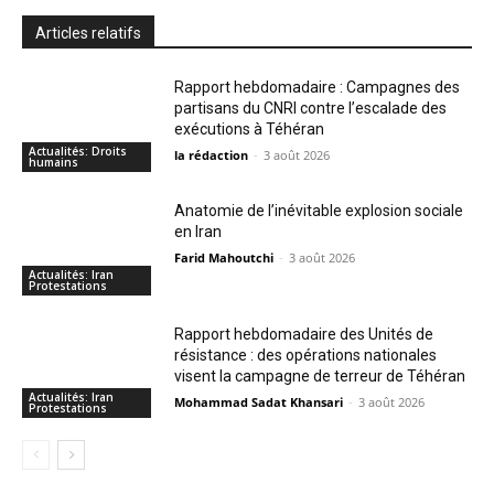
Articles relatifs
Rapport hebdomadaire : Campagnes des
partisans du CNRI contre l’escalade des
exécutions à Téhéran
Actualités: Droits
la rédaction
-
3 août 2026
humains
Anatomie de l’inévitable explosion sociale
en Iran
Farid Mahoutchi
-
3 août 2026
Actualités: Iran
Protestations
Rapport hebdomadaire des Unités de
résistance : des opérations nationales
visent la campagne de terreur de Téhéran
Actualités: Iran
Mohammad Sadat Khansari
-
3 août 2026
Protestations