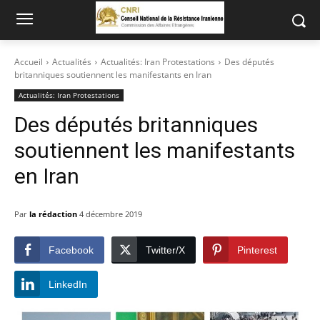
Accueil
Actualités
Actualités: Iran Protestations
Des députés
britanniques soutiennent les manifestants en Iran
Actualités: Iran Protestations
Des députés britanniques
soutiennent les manifestants
en Iran
Par
la rédaction
4 décembre 2019
Facebook
Twitter/X
Pinterest
LinkedIn