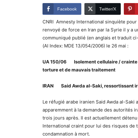
Facebook
Twitter/X
CNRI  Amnesty International sinquiète pour 
renvoyé de force en Iran par la Syrie il y a 
communiqué publié (en anglais et traduit ci
(AI Index: MDE 13/054/2006) le 26 mai :
UA 150/06 Isolement cellulaire / crainte 
torture et de mauvais traitement
IRAN Said Awda al-Saki, ressortissant i
Le réfugié arabe iranien Said Awda al-Saki 
apparemment à la demande des autorités iran
trois jours après. Il est actuellement déten
International craint pour lui des risques de
condamnation à mort.