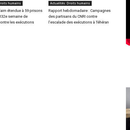
Droits humains
Actualités: Droits humains
faim étendue à 59 prisons
Rapport hebdomadaire : Campagnes
 132e semaine de
des partisans du CNRI contre
ntre les exécutions
l’escalade des exécutions à Téhéran