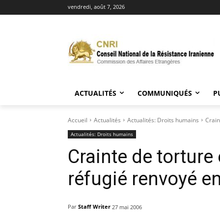
vendredi, août 7, 2026
ACTUALITÉS
COMMUNIQUÉS
P
Accueil
Actualités
Actualités: Droits humains
Crain
Actualités: Droits humains
Crainte de torture
réfugié renvoyé en
Par
Staff Writer
27 mai 2006