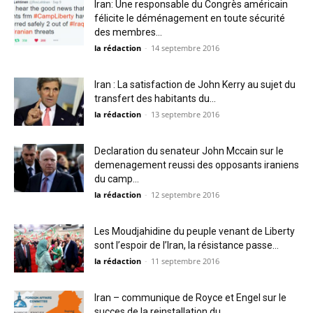
Iran: Une responsable du Congrès américain
félicite le déménagement en toute sécurité
des membres...
la rédaction
-
14 septembre 2016
Iran : La satisfaction de John Kerry au sujet du
transfert des habitants du...
la rédaction
-
13 septembre 2016
Declaration du senateur John Mccain sur le
demenagement reussi des opposants iraniens
du camp...
la rédaction
-
12 septembre 2016
Les Moudjahidine du peuple venant de Liberty
sont l’espoir de l’Iran, la résistance passe...
la rédaction
-
11 septembre 2016
Iran – communique de Royce et Engel sur le
succes de la reinstallation du...