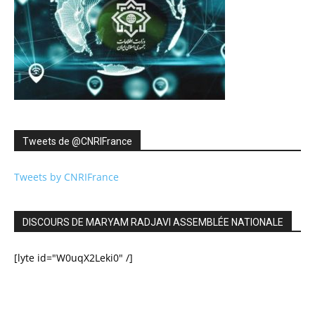
Tweets de ‎@CNRIFrance
Tweets by CNRIFrance
DISCOURS DE MARYAM RADJAVI ASSEMBLÉE NATIONALE
[lyte id="W0uqX2Leki0" /]