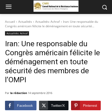
Accueil
Actualités
Actualités: Achraf
Iran: Une responsable du
Congrès américain félicite le déménagement en toute sécurité...
Actualités: Achraf
Iran: Une responsable du
Congrès américain félicite le
déménagement en toute
sécurité des membres de
l’OMPI
Par
la rédaction
14 septembre 2016
Facebook
Twitter/X
Pinterest