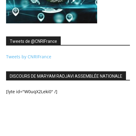
Tweets de ‎@CNRIFrance
Tweets by CNRIFrance
DISCOURS DE MARYAM RADJAVI ASSEMBLÉE NATIONALE
[lyte id="W0uqX2Leki0" /]