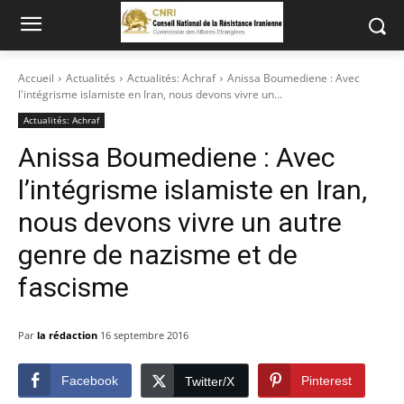
Accueil
Actualités
Actualités: Achraf
Anissa Boumediene : Avec
l'intégrisme islamiste en Iran, nous devons vivre un...
Actualités: Achraf
Anissa Boumediene : Avec
l’intégrisme islamiste en Iran,
nous devons vivre un autre
genre de nazisme et de
fascisme
Par
la rédaction
16 septembre 2016
Facebook
Pinterest
Twitter/X