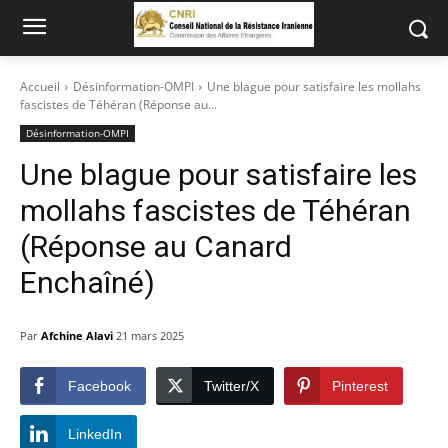
Accueil
Désinformation-OMPI
Une blague pour satisfaire les mollahs
fascistes de Téhéran (Réponse au...
Désinformation-OMPI
Une blague pour satisfaire les
mollahs fascistes de Téhéran
(Réponse au Canard
Enchaîné)
Par
Afchine Alavi
21 mars 2025
Facebook
Twitter/X
Pinterest
LinkedIn