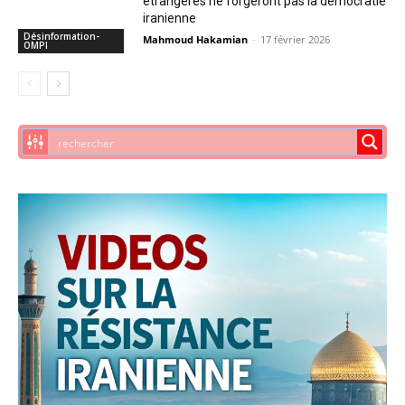
étrangères ne forgeront pas la démocratie
iranienne
Désinformation-
Mahmoud Hakamian
-
17 février 2026
OMPI