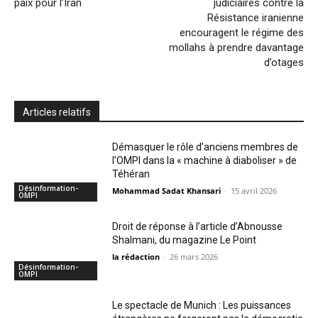
paix pour l’Iran
judiciaires contre la
Résistance iranienne
encouragent le régime des
mollahs à prendre davantage
d’otages
Articles relatifs
Démasquer le rôle d’anciens membres de
l’OMPI dans la « machine à diaboliser » de
Téhéran
Désinformation-
Mohammad Sadat Khansari
-
15 avril 2026
OMPI
Droit de réponse à l’article d’Abnousse
Shalmani, du magazine Le Point
la rédaction
-
26 mars 2026
Désinformation-
OMPI
Le spectacle de Munich : Les puissances