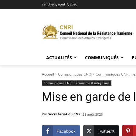
vendredi, août 7, 2026
ACTUALITÉS
COMMUNIQUÉS
P
Accueil
Communiqués CNRI
Communiqués CNRI: Ter
Communiqués CNRI: Terrorisme & intégrisme
Mise en garde de 
Par
Secrétariat du CNRI
28 août 2025
Facebook
Twitter/X