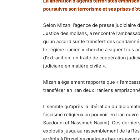
La libération d’agents terroristes empriso
poursuivre son terrorisme et ses prises d’o
Selon Mizan, l’agence de presse judiciaire d
Justice des mollahs, a rencontré l’ambassad
qu’un accord sur le transfert des condamnés
le régime iranien « cherche à signer trois 
d’extradition, un traité de coopération judic
judiciaire en matière civile ».
Mizan a également rapporté que « l’ambassa
transférer en Iran deux Iraniens emprisonn
Il semble qu’après la libération du diplomat
fascisme religieux au pouvoir en Iran ouvre 
Saadouni et Nassimeh Naami). Ces derniers, 
explosifs jusqu’au rassemblement de la Résis
arrêtés à Bruxelles quelques heures avant 