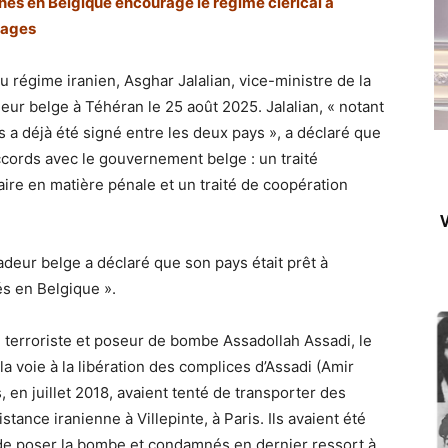
nnés en Belgique encourage le régime clérical à
tages
u régime iranien, Asghar Jalalian, vice-ministre de la
eur belge à Téhéran le 25 août 2025. Jalalian, « notant
 a déjà été signé entre les deux pays », a déclaré que
accords avec le gouvernement belge : un traité
iaire en matière pénale et un traité de coopération
V
deur belge a déclaré que son pays était prêt à
és en Belgique ».
e terroriste et poseur de bombe Assadollah Assadi, le
la voie à la libération des complices d’Assadi (Amir
en juillet 2018, avaient tenté de transporter des
tance iranienne à Villepinte, à Paris. Ils avaient été
de poser la bombe et condamnés en dernier ressort à