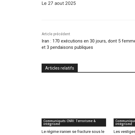
Le 27 aout 2025
Article précédent
Iran : 170 exécutions en 30 jours, dont 5 femm
et 3 pendaisons publiques
Articles relatifs
Communiqués CNRI: Terrorisme &
Communiqués
intégrisme
intégrisme
Le régime iranien se fracture sous le
Les vestige