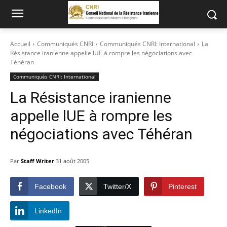
Accueil
Communiqués CNRI
Communiqués CNRI: International
La
Résistance iranienne appelle lUE à rompre les négociations avec
Téhéran
Communiqués CNRI: International
La Résistance iranienne
appelle lUE à rompre les
négociations avec Téhéran
Par
Staff Writer
31 août 2005
Facebook
Twitter/X
Pinterest
LinkedIn