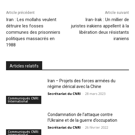
Article précédent
Article suivant
Iran : Les mollahs veulent
Iran-Irak : Un millier de
détruire les fosses
juristes irakiens appellent à la
communes des prisonniers
libération deux résistants
politiques massacrés en
iraniens
1988
Articles relatifs
Iran – Projets des forces armées du
régime clérical avec la Chine
Secrétariat du CNRI
-
28 mars 2023
Communiqués CNRI:
International
Condamnation de l’attaque contre
l’Ukraine et de la guerre d’occupation
Secrétariat du CNRI
-
26 février 2022
Communiqués CNRI:
International