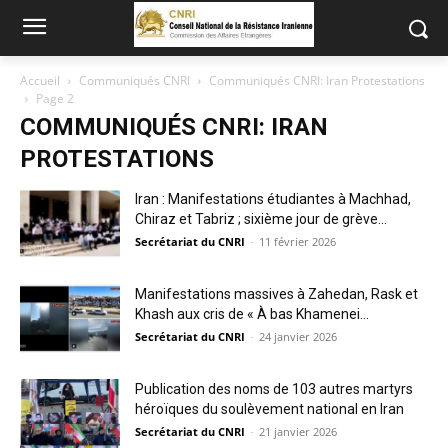
Accueil
Communiqués CNRI
Communiqués CNRI: Iran Protestations
Page 2
COMMUNIQUÉS CNRI: IRAN
PROTESTATIONS
Iran : Manifestations étudiantes à Machhad,
Chiraz et Tabriz ; sixième jour de grève...
Secrétariat du CNRI
-
11 février 2026
Manifestations massives à Zahedan, Rask et
Khash aux cris de « À bas Khamenei...
Secrétariat du CNRI
-
24 janvier 2026
Publication des noms de 103 autres martyrs
héroïques du soulèvement national en Iran
Secrétariat du CNRI
-
21 janvier 2026