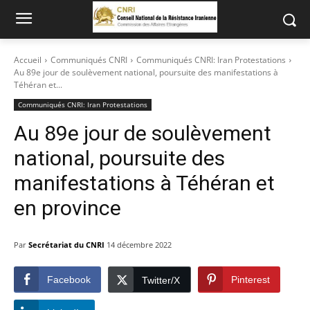
Accueil
Communiqués CNRI
Communiqués CNRI: Iran Protestations
Au 89e jour de soulèvement national, poursuite des manifestations à
Téhéran et...
Communiqués CNRI: Iran Protestations
Au 89e jour de soulèvement
national, poursuite des
manifestations à Téhéran et
en province
Par
Secrétariat du CNRI
14 décembre 2022
Facebook
Pinterest
Twitter/X