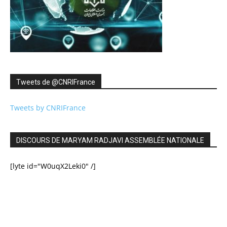
Tweets de ‎@CNRIFrance
Tweets by CNRIFrance
DISCOURS DE MARYAM RADJAVI ASSEMBLÉE NATIONALE
[lyte id="W0uqX2Leki0" /]