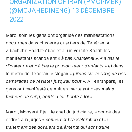
ORGANIZATION OF IRAN (PMOI/MEK)
(@MOJAHEDINENG)
13 DÉCEMBRE
2022
Mardi soir, les gens ont organisé des manifestations
nocturnes dans plusieurs quartiers de Téhéran. À
Zibachahr, Saadat-Abad et à l’université Sharif, les
manifestants scandaient «
à bas Khamenei », « à bas le
dictateur » et « à bas le pouvoir tueur d’enfants
» et dans
le métro de Téhéran le slogan «
jurons sur le sang de nos
camarades de résister jusqu’au bout
». A Tehranpars, les
gens ont manifesté de nuit en martelant «
tes mains
tachées de sang, honte à toi, honte à toi
».
Mardi, Mohseni-Eje’i, le chef du judiciaire, a donné des
ordres aux juges «
concernant l’accélération et le
traitement des dossiers d’éléments qui sont d’une