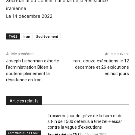
Secrétariat du Conseil national de la Résistance
iranienne
Le 14 décembre 2022
TAGS
Iran
Soulévement
Article précédent
Article suivant
Joseph Lieberman exhorte
Iran : douze exécutions le 12
l’administration Biden à
décembre et 26 exécutions
soutenir pleinement la
en huit jours
résistance en Iran
Articles relatifs
Troisième jour de grève de la faim et de
sit-in de 1500 détenus à Ghezel-Hessar
contre la vague d’exécutions
Communiqués CNRI:
Secrétariat du CNRI
-
15 juillet 2026