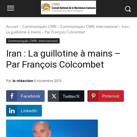
Accueil
Communiqués CNRI
Communiqués CNRI: International
Iran :
La guillotine à mains – Par François Colcombet
Communiqués CNRI: International
Iran : La guillotine à mains –
Par François Colcombet
Par
la rédaction
6 novembre 2015
Facebook
Pinterest
Twitter/X
LinkedIn