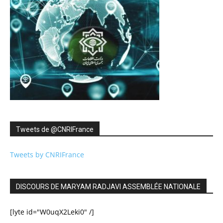
Tweets de ‎@CNRIFrance
Tweets by CNRIFrance
DISCOURS DE MARYAM RADJAVI ASSEMBLÉE NATIONALE
[lyte id="W0uqX2Leki0" /]