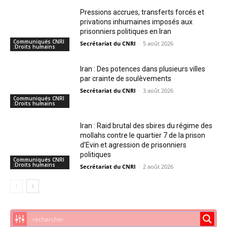
Pressions accrues, transferts forcés et
privations inhumaines imposés aux
prisonniers politiques en Iran
Communiqués CNRI
Secrétariat du CNRI
-
5 août 2026
:Droits humains
Iran : Des potences dans plusieurs villes
par crainte de soulèvements
Secrétariat du CNRI
-
3 août 2026
Communiqués CNRI
:Droits humains
Iran : Raid brutal des sbires du régime des
mollahs contre le quartier 7 de la prison
d’Evin et agression de prisonniers
politiques
Communiqués CNRI
:Droits humains
Secrétariat du CNRI
-
2 août 2026