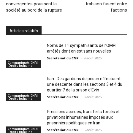
convergentes poussent la
trahison fusent entre
société au bord de la rupture
factions
Articles relatifs
Noms de 11 sympathisants de l’OMPI
arrêtés dont on est sans nouvelles
Secrétariat du CNRI
-
9 août 2026
Communiqués CNRI
:Droits humains
Iran : Des gardiens de prison effectuent
une descente dans les sections 3 et 4 du
quartier 7 de la prison d’Evin
Communiqués CNRI
Secrétariat du CNRI
-
8 août 2026
:Droits humains
Pressions accrues, transferts forcés et
privations inhumaines imposés aux
prisonniers politiques en Iran
Communiqués CNRI
Secrétariat du CNRI
-
5 août 2026
:Droits humains