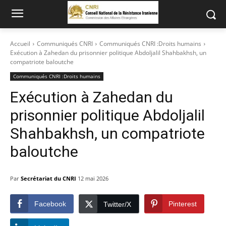
Accueil
Communiqués CNRI
Communiqués CNRI :Droits humains
Exécution à Zahedan du prisonnier politique Abdoljalil Shahbakhsh, un
compatriote baloutche
Communiqués CNRI :Droits humains
Exécution à Zahedan du
prisonnier politique Abdoljalil
Shahbakhsh, un compatriote
baloutche
Par
Secrétariat du CNRI
12 mai 2026
Facebook
Pinterest
Twitter/X