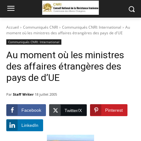
Accueil
Communiqués CNRI
Communiqués CNRI: International
Au
moment où les ministres des affaires étrangères des pays de d'UE
Communiqués CNRI: International
Au moment où les ministres
des affaires étrangères des
pays de d’UE
Par
Staff Writer
18 juillet 2005
Facebook
Pinterest
Twitter/X
LinkedIn