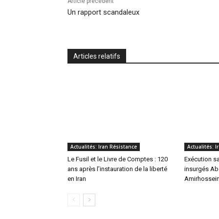
Article précédent
Un rapport scandaleux
Articles relatifs
Actualités: Iran Résistance
Actualités: 
Le Fusil et le Livre de Comptes : 120
Exécution s
ans après l’instauration de la liberté
insurgés Abo
en Iran
Amirhossein 