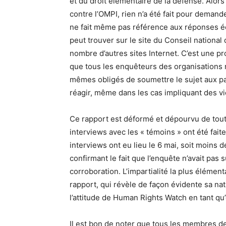
et du droit élémentaire de la défense. Alors
contre l’OMPI, rien n’a été fait pour demand
ne fait même pas référence aux réponses écr
peut trouver sur le site du Conseil national
nombre d’autres sites Internet. C’est une pr
que tous les enquêteurs des organisations 
mêmes obligés de soumettre le sujet aux part
réagir, même dans les cas impliquant des vi
Ce rapport est déformé et dépourvu de toute
interviews avec les « témoins » ont été fait
interviews ont eu lieu le 6 mai, soit moins 
confirmant le fait que l’enquête n’avait pas 
corroboration. L’impartialité la plus élémen
rapport, qui révèle de façon évidente sa na
l’attitude de Human Rights Watch en tant q
Il est bon de noter que tous les membres de 