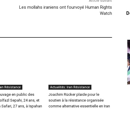
Article suivant
Les mollahs iraniens ont fourvoyé Human Rights
D
Watch
Iran Résistance
Actualités: Iran Résistance
auvage en public des
Joachim Rücker plaide pour le
lfazl Sepahi, 24 ans, et
soutien à la résistance organisée
Safari, 27 ans, à Ispahan
comme alternative essentielle en Iran