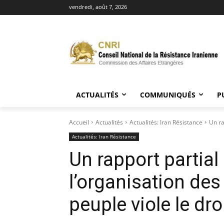
vendredi, août 7, 2026
ACTUALITÉS
COMMUNIQUÉS
P
Accueil
Actualités
Actualités: Iran Résistance
Un ra
Actualités: Iran Résistance
Un rapport partia
l’organisation de
peuple viole le dr