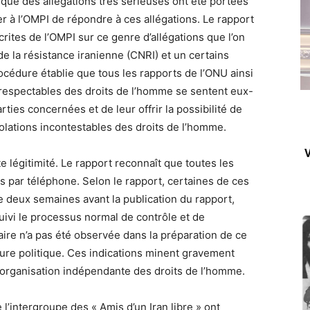
 que des allégations très sérieuses ont été portées
er à l’OMPI de répondre à ces allégations. Le rapport
ites de l’OMPI sur ce genre d’allégations que l’on
 de la résistance iranienne (CNRI) et un certains
océdure établie que tous les rapports de l’ONU ainsi
respectables des droits de l’homme se sentent eux-
ies concernées et de leur offrir la possibilité de
olations incontestables des droits de l’homme.
V
 légitimité. Le rapport reconnaît que toutes les
es par téléphone. Selon le rapport, certaines de ces
de deux semaines avant la publication du rapport,
suivi le processus normal de contrôle et de
taire n’a pas été observée dans la préparation de ce
ture politique. Ces indications minent gravement
u’organisation indépendante des droits de l’homme.
l’intergroupe des « Amis d’un Iran libre » ont