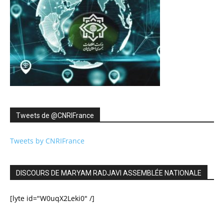
Tweets de ‎@CNRIFrance
Tweets by CNRIFrance
DISCOURS DE MARYAM RADJAVI ASSEMBLÉE NATIONALE
[lyte id="W0uqX2Leki0" /]