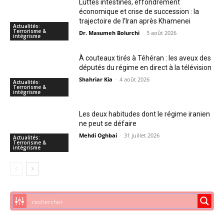
Luttes intestines, effondrement
économique et crise de succession : la
trajectoire de l’Iran après Khamenei
Actualités:
Terrorisme &
Dr. Masumeh Bolurchi
-
5 août 2026
intégrisme
À couteaux tirés à Téhéran : les aveux des
députés du régime en direct à la télévision
Shahriar Kia
-
4 août 2026
Actualités:
Terrorisme &
intégrisme
Les deux habitudes dont le régime iranien
ne peut se défaire
Mehdi Oghbai
-
31 juillet 2026
Actualités:
Terrorisme &
intégrisme