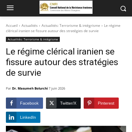
Accueil
Actualités
Actualités: Terrorisme & intégrisme
Le régime
clérical iranien se fissure autour des stratégies de survie
Actualités: Terrorisme & intégrisme
Le régime clérical iranien se
fissure autour des stratégies
de survie
Par
Dr. Masumeh Bolurchi
7 juin 2026
Facebook
Twitter/X
Pinterest
LinkedIn