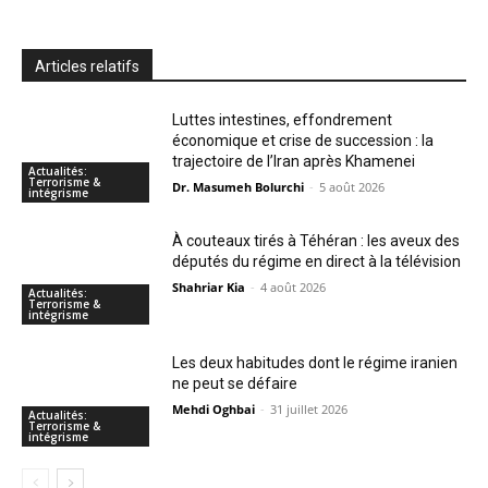
Articles relatifs
Luttes intestines, effondrement
économique et crise de succession : la
trajectoire de l’Iran après Khamenei
Actualités:
Terrorisme &
Dr. Masumeh Bolurchi
-
5 août 2026
intégrisme
À couteaux tirés à Téhéran : les aveux des
députés du régime en direct à la télévision
Shahriar Kia
-
4 août 2026
Actualités:
Terrorisme &
intégrisme
Les deux habitudes dont le régime iranien
ne peut se défaire
Mehdi Oghbai
-
31 juillet 2026
Actualités:
Terrorisme &
intégrisme