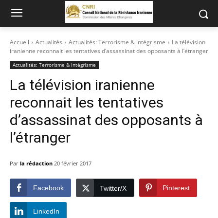
Accueil
Actualités
Actualités: Terrorisme & intégrisme
La télévision
iranienne reconnait les tentatives d’assassinat des opposants à l’étranger
Actualités: Terrorisme & intégrisme
La télévision iranienne
reconnait les tentatives
d’assassinat des opposants à
l’étranger
Par
la rédaction
20 février 2017
Facebook
Pinterest
Twitter/X
LinkedIn