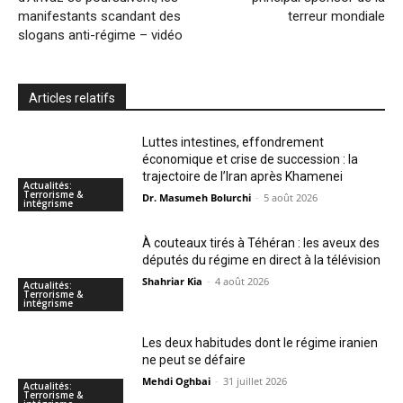
manifestants scandant des
terreur mondiale
slogans anti-régime – vidéo
Articles relatifs
Luttes intestines, effondrement
économique et crise de succession : la
trajectoire de l’Iran après Khamenei
Actualités:
Terrorisme &
Dr. Masumeh Bolurchi
-
5 août 2026
intégrisme
À couteaux tirés à Téhéran : les aveux des
députés du régime en direct à la télévision
Shahriar Kia
-
4 août 2026
Actualités:
Terrorisme &
intégrisme
Les deux habitudes dont le régime iranien
ne peut se défaire
Mehdi Oghbai
-
31 juillet 2026
Actualités:
Terrorisme &