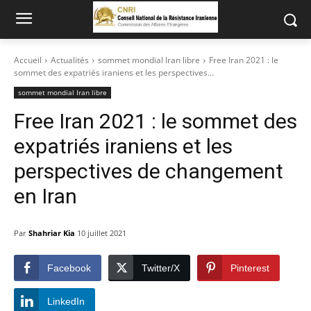
Accueil
Actualités
sommet mondial Iran libre
Free Iran 2021 : le
sommet des expatriés iraniens et les perspectives...
sommet mondial Iran libre
Free Iran 2021 : le sommet des
expatriés iraniens et les
perspectives de changement
en Iran
Par
Shahriar Kia
10 juillet 2021
Facebook
Twitter/X
Pinterest
LinkedIn