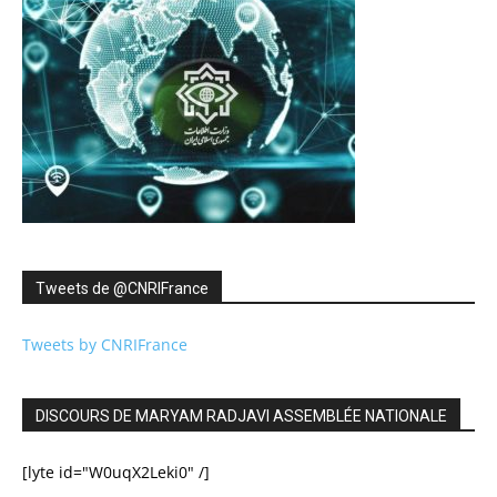
Tweets de ‎@CNRIFrance
Tweets by CNRIFrance
DISCOURS DE MARYAM RADJAVI ASSEMBLÉE NATIONALE
[lyte id="W0uqX2Leki0" /]