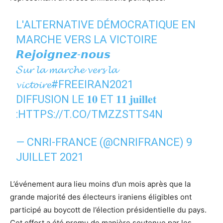
L'ALTERNATIVE DÉMOCRATIQUE EN
MARCHE VERS LA VICTOIRE
𝙍𝙚𝙟𝙤𝙞𝙜𝙣𝙚𝙯-𝙣𝙤𝙪𝙨
𝓢𝓾𝓻 𝓵𝓪 𝓶𝓪𝓻𝓬𝓱𝓮 𝓿𝓮𝓻𝓼 𝓵𝓪
𝓿𝓲𝓬𝓽𝓸𝓲𝓻𝓮
#FREEIRAN2021
DIFFUSION LE 𝟏𝟎 ET 𝟏𝟏 𝐣𝐮𝐢𝐥𝐥𝐞𝐭
:
HTTPS://T.CO/TMZZSTTS4N
— CNRI-FRANCE (@CNRIFRANCE)
9
JUILLET 2021
L’événement aura lieu moins d’un mois après que la
grande majorité des électeurs iraniens éligibles ont
participé au boycott de l’élection présidentielle du pays.
Cet effort a été promu de manière soutenue par les