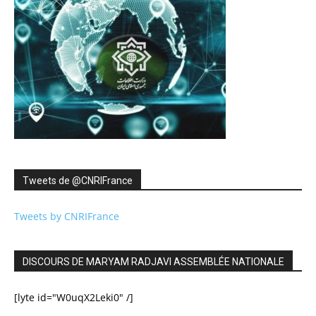
Tweets de ‎@CNRIFrance
Tweets by CNRIFrance
DISCOURS DE MARYAM RADJAVI ASSEMBLÉE NATIONALE
[lyte id="W0uqX2Leki0" /]