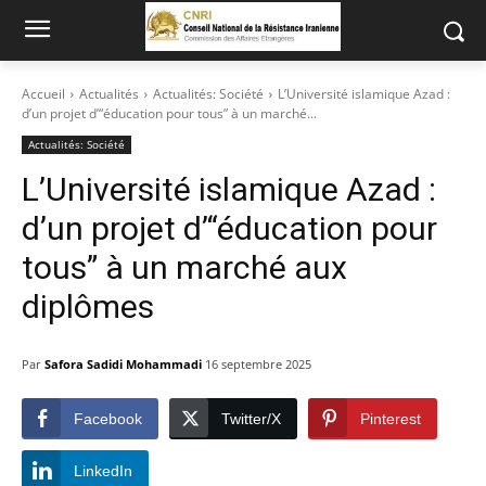
Accueil
Actualités
Actualités: Société
L’Université islamique Azad :
d’un projet d’“éducation pour tous” à un marché...
Actualités: Société
L’Université islamique Azad :
d’un projet d’“éducation pour
tous” à un marché aux
diplômes
Par
Safora Sadidi Mohammadi
16 septembre 2025
Facebook
Twitter/X
Pinterest
LinkedIn