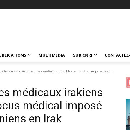
UBLICATIONS
MULTIMÉDIA
SUR CNRI
CONTACTEZ
cadres médicaux irakiens condamnent le blocus médical imposé aux...
es médicaux irakiens
ocus médical imposé
niens en Irak