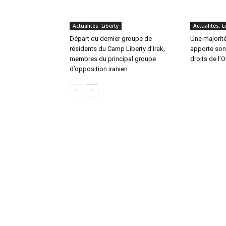
Actualités: Liberty
Actualités: L
Départ du dernier groupe de
Une majorit
résidents du Camp Liberty d’Irak,
apporte son
membres du principal groupe
droits de l’
d’opposition iranien