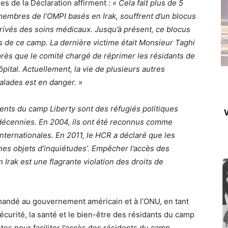
res de la Déclaration affirment
: « Cela fait plus de 5
membres de l’OMPI basés en Irak, souffrent d’un blocus
t privés des soins médicaux. Jusqu’à présent, ce blocus
s de ce camp. La dernière victime était Monsieur Taghi
ès que le comité chargé de réprimer les résidants de
ital. Actuellement, la vie de plusieurs autres
lades est en danger. »
dents du camp Liberty sont des réfugiés politiques
V
rs décennies. En 2004, ils ont été reconnus comme
ternationales. En 2011, le HCR a déclaré que les
nes objets d’inquiétudes’. Empêcher l’accès des
Irak est une flagrante violation des droits de
emandé au gouvernement américain et à l’ONU, en tant
sécurité, la santé et le bien-être des résidants du camp
es pour faciliter l’accès des résidents du camp