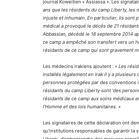
journal Koweitien « Assiassa ». Les signatai
ans que les résidents du camp Liberty, les 
injuste et inhumain. En particulier, ils son
médical a provoqué le décès de 21 résidant
Abbassian, décédé le 18 septembre 2014 apr
ce camp a empêché son transfert vers un hôp
résidants de ce camp qui sont gravement ma
Les médecins irakiens ajoutent :
« Les rési
installés légalement en Irak il y a plusieu
personnes protégées par des conventions in
résidants du camp Liberty sont ‘des person
résidants de ce camp aux soins médicaux en 
l’Homme et des lois humanitaires. »
Les signataires de cette déclaration ont d
qu’institutions responsables de garantir la 
Liberty, d’entreprendre des mesures concrèt