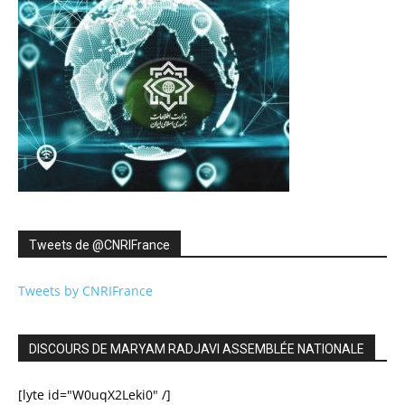
Tweets de ‎@CNRIFrance
Tweets by CNRIFrance
DISCOURS DE MARYAM RADJAVI ASSEMBLÉE NATIONALE
[lyte id="W0uqX2Leki0" /]