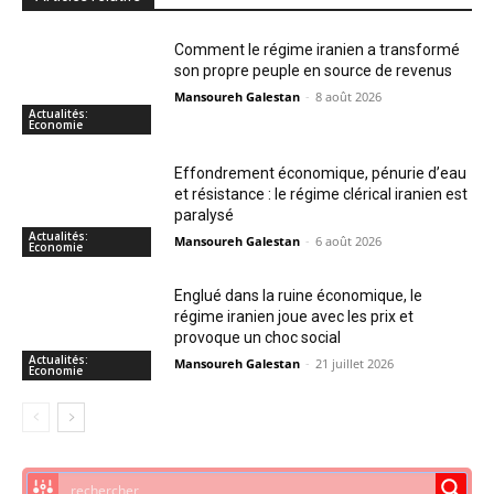
Comment le régime iranien a transformé
son propre peuple en source de revenus
Mansoureh Galestan
-
8 août 2026
Actualités:
Economie
Effondrement économique, pénurie d’eau
et résistance : le régime clérical iranien est
paralysé
Actualités:
Mansoureh Galestan
-
6 août 2026
Economie
Englué dans la ruine économique, le
régime iranien joue avec les prix et
provoque un choc social
Actualités:
Mansoureh Galestan
-
21 juillet 2026
Economie