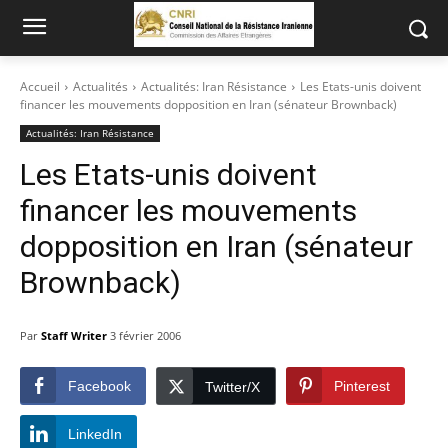
Accueil
Actualités
Actualités: Iran Résistance
Les Etats-unis doivent
financer les mouvements dopposition en Iran (sénateur Brownback)
Actualités: Iran Résistance
Les Etats-unis doivent
financer les mouvements
dopposition en Iran (sénateur
Brownback)
Par
Staff Writer
3 février 2006
Facebook
Pinterest
Twitter/X
LinkedIn