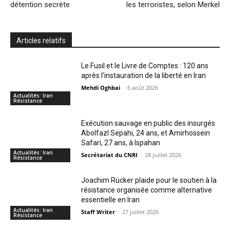
détention secrète
les terroristes, selon Merkel
Articles relatifs
Le Fusil et le Livre de Comptes : 120 ans
après l’instauration de la liberté en Iran
Mehdi Oghbai
-
6 août 2026
Actualités: Iran
Résistance
Exécution sauvage en public des insurgés
Abolfazl Sepahi, 24 ans, et Amirhossein
Safari, 27 ans, à Ispahan
Actualités: Iran
Secrétariat du CNRI
-
28 juillet 2026
Résistance
Joachim Rücker plaide pour le soutien à la
résistance organisée comme alternative
essentielle en Iran
Actualités: Iran
Staff Writer
-
27 juillet 2026
Résistance