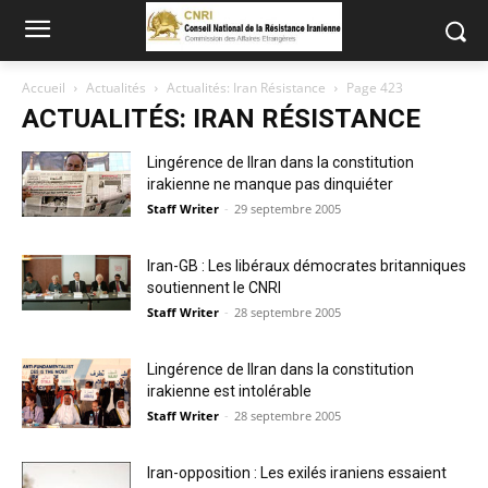
Accueil
Actualités
Actualités: Iran Résistance
Page 423
ACTUALITÉS: IRAN RÉSISTANCE
Lingérence de lIran dans la constitution
irakienne ne manque pas dinquiéter
Staff Writer
-
29 septembre 2005
Iran-GB : Les libéraux démocrates britanniques
soutiennent le CNRI
Staff Writer
-
28 septembre 2005
Lingérence de lIran dans la constitution
irakienne est intolérable
Staff Writer
-
28 septembre 2005
Iran-opposition : Les exilés iraniens essaient