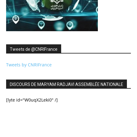
Tweets de ‎@CNRIFrance
Tweets by CNRIFrance
DISCOURS DE MARYAM RADJAVI ASSEMBLÉE NATIONALE
[lyte id="W0uqX2Leki0" /]