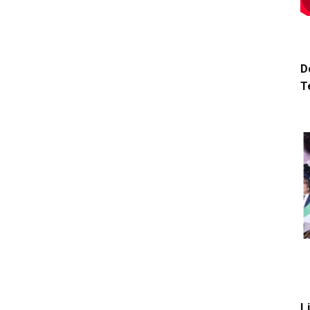
D
T
L