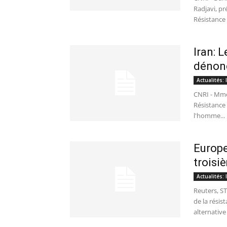
Radjavi, pr
Résistance 
Iran: 
dénonc
Actualités:
CNRI - Mme
Résistance 
l'homme...
Europe
troisi
Actualités:
Reuters, S
de la résis
alternative 