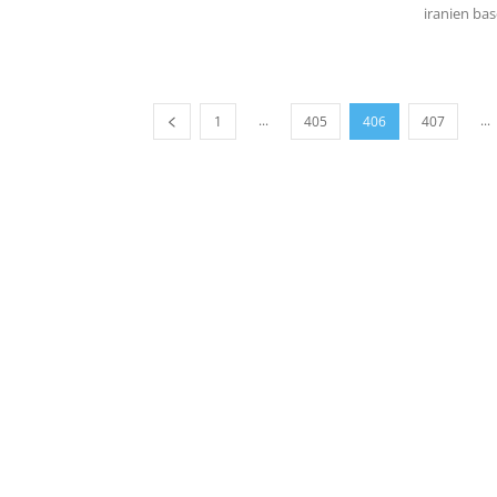
iranien basé
...
...
1
405
406
407