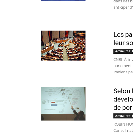
dans des b
anticiper d
Les pa
leur s
Actualités:
CNRI  À l
parlement n
iraniens par
Selon 
dévelo
de po
Actualités:
ROBIN HUGH
Conseil nat