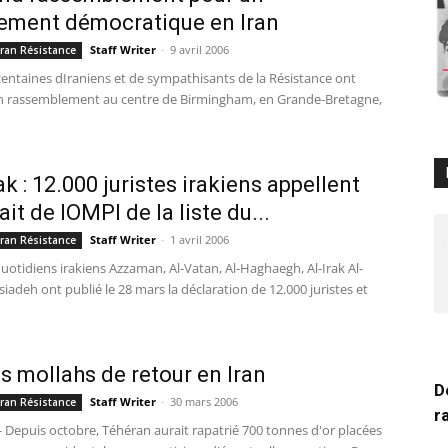
ement démocratique en Iran
Staff Writer
-
9 avril 2006
 Iran Résistance
centaines dIraniens et de sympathisants de la Résistance ont
n rassemblement au centre de Birmingham, en Grande-Bretagne,
ak : 12.000 juristes irakiens appellent
ait de lOMPI de la liste du...
Staff Writer
-
1 avril 2006
 Iran Résistance
quotidiens irakiens Azzaman, Al-Vatan, Al-Haghaegh, Al-Irak Al-
iadeh ont publié le 28 mars la déclaration de 12.000 juristes et
es mollahs de retour en Iran
D
Staff Writer
-
30 mars 2006
 Iran Résistance
r
- Depuis octobre, Téhéran aurait rapatrié 700 tonnes d'or placées