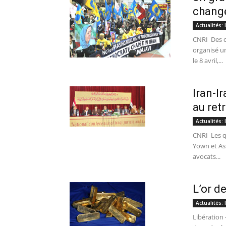
chang
Actualités:
CNRI  Des 
organisé u
le 8 avril,...
Iran-Ir
au retr
Actualités:
CNRI  Les 
Yown et Ass
avocats...
L’or d
Actualités:
Libération 