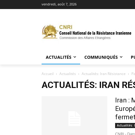
vendredi, août 7, 2026
ACTUALITÉS
COMMUNIQUÉS
P
Accueil
Actualités
Actualités: Iran Résistance
P
ACTUALITÉS: IRAN RÉ
Iran :
Europé
fermet
Actualités:
CNRI - Dan