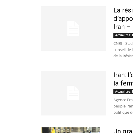
La rés
d’appo
Iran –
Actualités:
CNRI - S'a
conseil de 
de la Résist
Iran: 
la fer
Actualités:
Agence Fra
peuple ira
politique de
Un gra