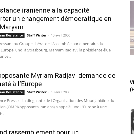
istance iranienne a la capacité
rter un changement démocratique en
 Maryam...
Staff Writer
-
10 avril 2006
 Iran Résistance
dressant au Groupe libéral de l'Assemblée parlementaire du
l'Europe lundi à Strasbourg, Maryam Radjavi, la présidente élue
ance...
l’opposante Myriam Radjavi demande de
V
meté à l’Europe
(
Staff Writer
-
10 avril 2006
 Iran Résistance
nce Presse - La dirigeante de l'Organisation des Moudjahidine du
nien (OMPI/opposants iraniens) a appelé lundi l'Europe à une
...
nd rassemblement pour un