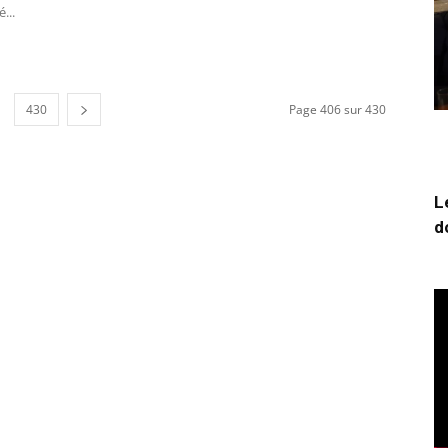
...
430
Page 406 sur 430
L
d