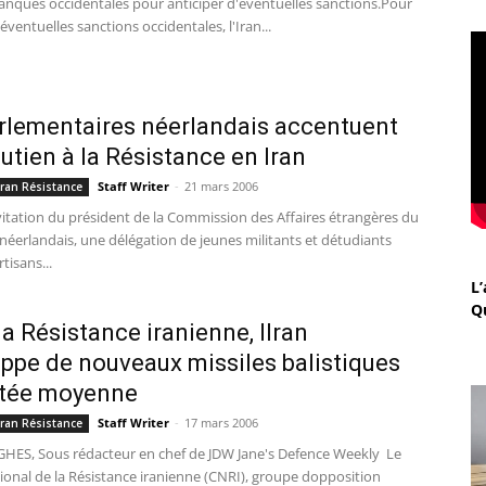
anques occidentales pour anticiper d'éventuelles sanctions.Pour
'éventuelles sanctions occidentales, l'Iran...
rlementaires néerlandais accentuent
outien à la Résistance en Iran
Staff Writer
-
21 mars 2006
 Iran Résistance
invitation du président de la Commission des Affaires étrangères du
éerlandais, une délégation de jeunes militants et détudiants
tisans...
L’
Q
la Résistance iranienne, lIran
ppe de nouveaux missiles balistiques
rtée moyenne
Staff Writer
-
17 mars 2006
 Iran Résistance
ES, Sous rédacteur en chef de JDW Jane's Defence Weekly  Le
ional de la Résistance iranienne (CNRI), groupe dopposition