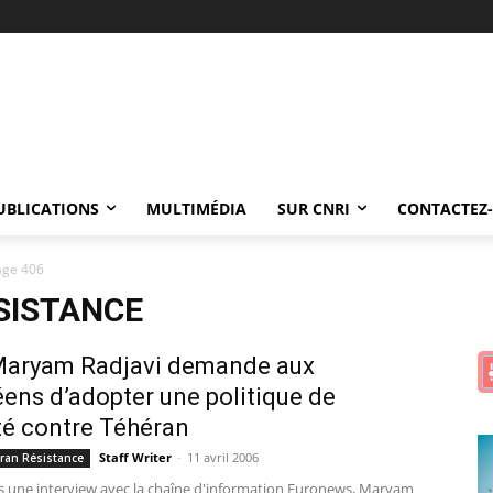
UBLICATIONS
MULTIMÉDIA
SUR CNRI
CONTACTEZ
age 406
SISTANCE
 Maryam Radjavi demande aux
ens d’adopter une politique de
é contre Téhéran
Staff Writer
-
11 avril 2006
 Iran Résistance
s une interview avec la chaîne d'information Euronews, Maryam