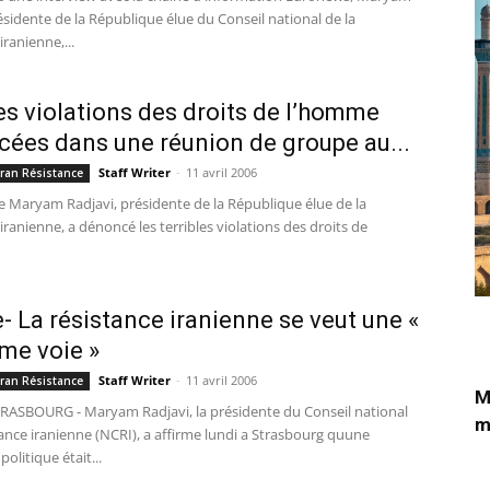
ésidente de la République élue du Conseil national de la
iranienne,...
Les violations des droits de l’homme
ées dans une réunion de groupe au...
Staff Writer
-
11 avril 2006
 Iran Résistance
 Maryam Radjavi, présidente de la République élue de la
iranienne, a dénoncé les terribles violations des droits de
- La résistance iranienne se veut une «
ème voie »
Staff Writer
-
11 avril 2006
 Iran Résistance
M
TRASBOURG - Maryam Radjavi, la présidente du Conseil national
m
tance iranienne (NCRI), a affirme lundi a Strasbourg quune
politique était...