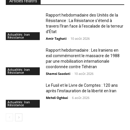
Articles relatifs
Rapport hebdomadaire des Unités de la
Résistance : La Résistance s’étend à
travers l’Iran face à l’escalade de la terreur
d’État
Actualités: Iran
Résistance
Amir Taghati
-
10 août 2026
Rapport hebdomadaire : Les Iraniens en
exil commémorent le massacre de 1988
par une mobilisation internationale
coordonnée contre Téhéran
Actualités: Iran
Résistance
Shamsi Saadati
-
10 août 2026
Le Fusil et le Livre de Comptes : 120 ans
après l’instauration de la liberté en Iran
Mehdi Oghbai
-
6 août 2026
Actualités: Iran
Résistance