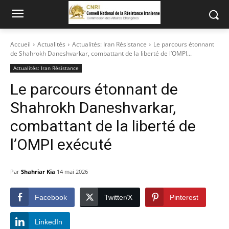
Accueil
Actualités
Actualités: Iran Résistance
Le parcours étonnant
de Shahrokh Daneshvarkar, combattant de la liberté de l’OMPI...
Actualités: Iran Résistance
Le parcours étonnant de
Shahrokh Daneshvarkar,
combattant de la liberté de
l’OMPI exécuté
Par
Shahriar Kia
14 mai 2026
Facebook
Twitter/X
Pinterest
LinkedIn