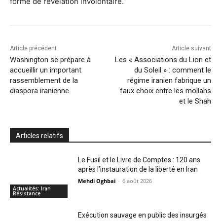
forme de révélation involontaire.
Article précédent
Article suivant
Washington se prépare à
Les « Associations du Lion et
accueillir un important
du Soleil » : comment le
rassemblement de la
régime iranien fabrique un
diaspora iranienne
faux choix entre les mollahs
et le Shah
Articles relatifs
Le Fusil et le Livre de Comptes : 120 ans
après l’instauration de la liberté en Iran
Mehdi Oghbai
-
6 août 2026
Actualités: Iran
Résistance
Exécution sauvage en public des insurgés