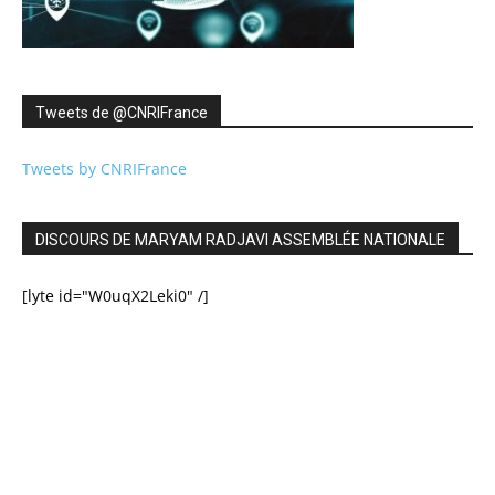
Tweets de ‎@CNRIFrance
Tweets by CNRIFrance
DISCOURS DE MARYAM RADJAVI ASSEMBLÉE NATIONALE
[lyte id="W0uqX2Leki0" /]