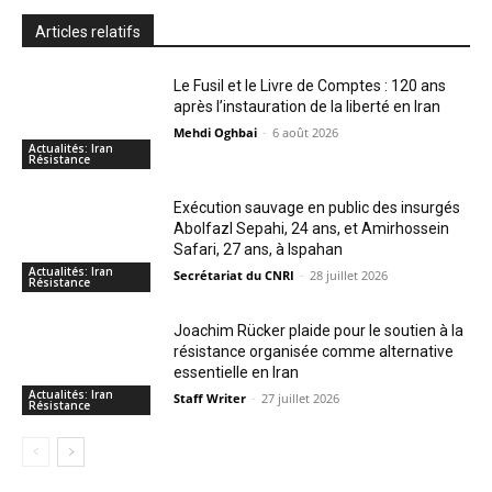
Articles relatifs
Le Fusil et le Livre de Comptes : 120 ans
après l’instauration de la liberté en Iran
Mehdi Oghbai
-
6 août 2026
Actualités: Iran
Résistance
Exécution sauvage en public des insurgés
Abolfazl Sepahi, 24 ans, et Amirhossein
Safari, 27 ans, à Ispahan
Actualités: Iran
Secrétariat du CNRI
-
28 juillet 2026
Résistance
Joachim Rücker plaide pour le soutien à la
résistance organisée comme alternative
essentielle en Iran
Actualités: Iran
Staff Writer
-
27 juillet 2026
Résistance