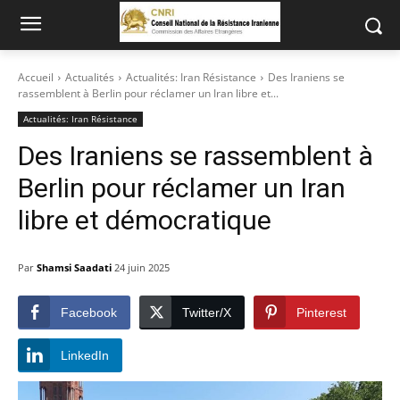
Accueil
Actualités
Actualités: Iran Résistance
Des Iraniens se
rassemblent à Berlin pour réclamer un Iran libre et...
Actualités: Iran Résistance
Des Iraniens se rassemblent à
Berlin pour réclamer un Iran
libre et démocratique
Par
Shamsi Saadati
24 juin 2025
Facebook
Twitter/X
Pinterest
LinkedIn