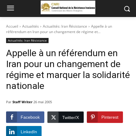
Accueil
Actualités
Actualités: Iran Résistance
Appelle à un
référendum en Iran pour un changement de régime et...
Actualités: Iran Résistance
Appelle à un référendum en
Iran pour un changement de
régime et marquer la solidarité
nationale
Par
Staff Writer
26 mai 2005
Facebook
Pinterest
Twitter/X
LinkedIn