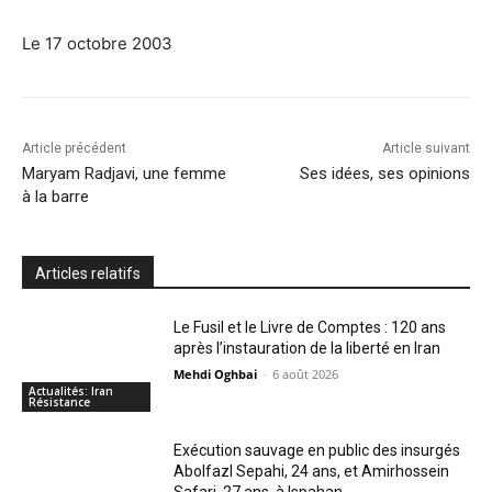
Le 17 octobre 2003
Article précédent
Article suivant
Maryam Radjavi, une femme
Ses idées, ses opinions
à la barre
Articles relatifs
Le Fusil et le Livre de Comptes : 120 ans
après l’instauration de la liberté en Iran
Mehdi Oghbai
-
6 août 2026
Actualités: Iran
Résistance
Exécution sauvage en public des insurgés
Abolfazl Sepahi, 24 ans, et Amirhossein
Safari, 27 ans, à Ispahan