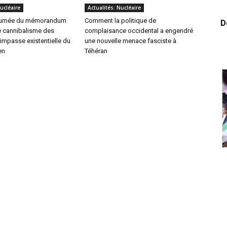
ucléaire
Actualités: Nucléaire
 fumée du mémorandum
Comment la politique de
D
le cannibalisme des
complaisance occidental a engendré
l’impasse existentielle du
une nouvelle menace fasciste à
en
Téhéran