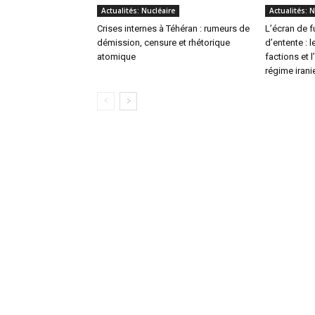
Actualités: Nucléaire
Actualités: N
Crises internes à Téhéran : rumeurs de
L’écran de
démission, censure et rhétorique
d’entente : 
atomique
factions et 
régime irani