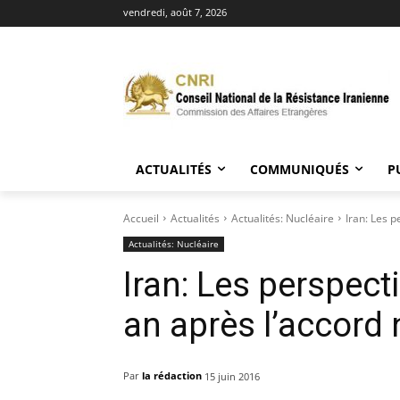
vendredi, août 7, 2026
ACTUALITÉS
COMMUNIQUÉS
P
Accueil
Actualités
Actualités: Nucléaire
Iran: Les 
Actualités: Nucléaire
Iran: Les perspec
an après l’accord 
Par
la rédaction
15 juin 2016