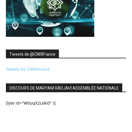
Tweets de ‎@CNRIFrance
Tweets by CNRIFrance
DISCOURS DE MARYAM RADJAVI ASSEMBLÉE NATIONALE
[lyte id="W0uqX2Leki0" /]