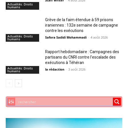
Staff Writer
-
4 août 2026
Actualités: Droits
humains
Grève de la faim étendue à 59 prisons
iraniennes : 132e semaine de campagne
contre les exécutions
Actualités: Droits
Safora Sadidi Mohammadi
-
4 août 2026
humains
Rapport hebdomadaire : Campagnes des
partisans du CNRI contre l’escalade des
exécutions à Téhéran
Actualités: Droits
la rédaction
-
3 août 2026
humains