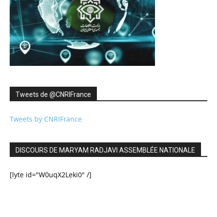
Tweets de ‎@CNRIFrance
Tweets by CNRIFrance
DISCOURS DE MARYAM RADJAVI ASSEMBLÉE NATIONALE
[lyte id="W0uqX2Leki0" /]