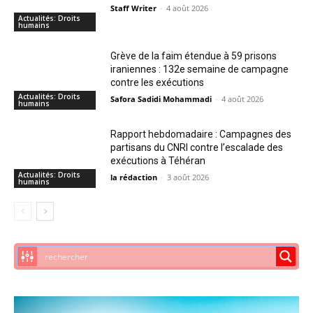
Staff Writer
-
4 août 2026
Actualités: Droits
humains
Grève de la faim étendue à 59 prisons
iraniennes : 132e semaine de campagne
contre les exécutions
Actualités: Droits
Safora Sadidi Mohammadi
-
4 août 2026
humains
Rapport hebdomadaire : Campagnes des
partisans du CNRI contre l’escalade des
exécutions à Téhéran
Actualités: Droits
la rédaction
-
3 août 2026
humains