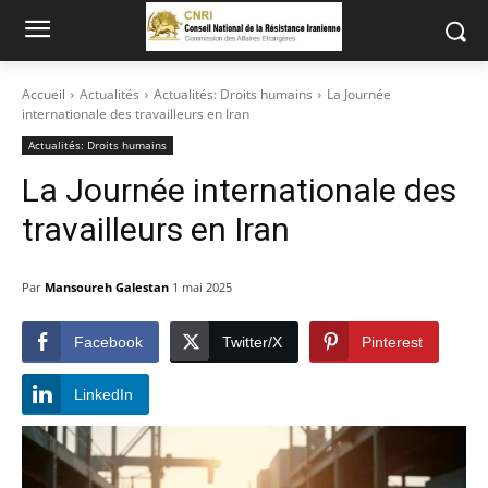
Accueil
Actualités
Actualités: Droits humains
La Journée
internationale des travailleurs en Iran
Actualités: Droits humains
La Journée internationale des
travailleurs en Iran
Par
Mansoureh Galestan
1 mai 2025
Facebook
Twitter/X
Pinterest
LinkedIn