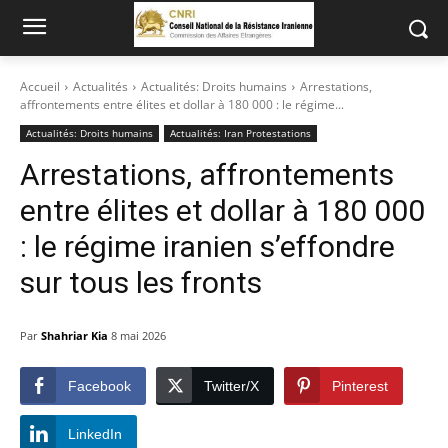
Accueil
Actualités
Actualités: Droits humains
Arrestations,
affrontements entre élites et dollar à 180 000 : le régime...
Actualités: Droits humains
Actualités: Iran Protestations
Arrestations, affrontements
entre élites et dollar à 180 000
: le régime iranien s’effondre
sur tous les fronts
Par
Shahriar Kia
8 mai 2026
Facebook
Twitter/X
Pinterest
LinkedIn