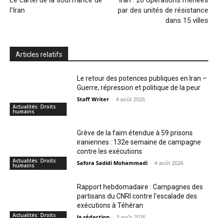
Le cartel de la souffrance de
Iran : 20 opérations menées
l’Iran
par des unités de résistance
dans 15 villes
Articles relatifs
Le retour des potences publiques en Iran –
Guerre, répression et politique de la peur
Staff Writer
-
4 août 2026
Actualités: Droits
humains
Grève de la faim étendue à 59 prisons
iraniennes : 132e semaine de campagne
contre les exécutions
Actualités: Droits
Safora Sadidi Mohammadi
-
4 août 2026
humains
Rapport hebdomadaire : Campagnes des
partisans du CNRI contre l’escalade des
exécutions à Téhéran
Actualités: Droits
la rédaction
-
3 août 2026