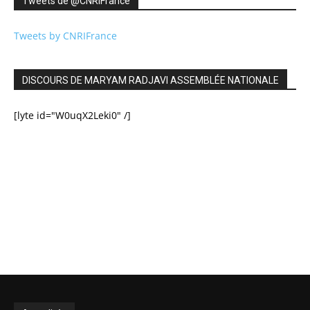
Tweets de ‎@CNRIFrance
Tweets by CNRIFrance
DISCOURS DE MARYAM RADJAVI ASSEMBLÉE NATIONALE
[lyte id="W0uqX2Leki0" /]