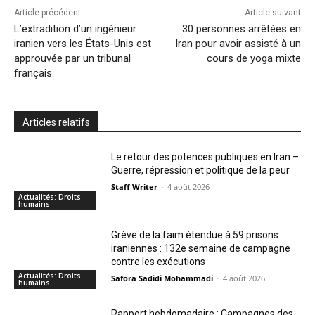
Article précédent
Article suivant
L’extradition d’un ingénieur
30 personnes arrêtées en
iranien vers les États-Unis est
Iran pour avoir assisté à un
approuvée par un tribunal
cours de yoga mixte
français
Articles relatifs
Le retour des potences publiques en Iran –
Guerre, répression et politique de la peur
Staff Writer
-
4 août 2026
Actualités: Droits
humains
Grève de la faim étendue à 59 prisons
iraniennes : 132e semaine de campagne
contre les exécutions
Actualités: Droits
Safora Sadidi Mohammadi
-
4 août 2026
humains
Rapport hebdomadaire : Campagnes des