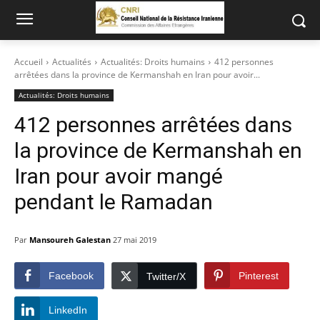
Accueil
Actualités
Actualités: Droits humains
412 personnes
arrêtées dans la province de Kermanshah en Iran pour avoir...
Actualités: Droits humains
412 personnes arrêtées dans
la province de Kermanshah en
Iran pour avoir mangé
pendant le Ramadan
Par
Mansoureh Galestan
27 mai 2019
Facebook
Pinterest
Twitter/X
LinkedIn