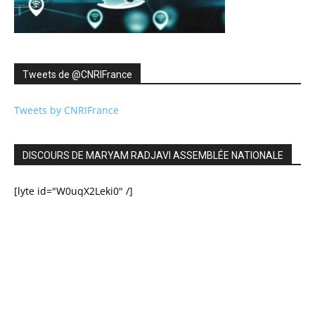
Tweets de ‎@CNRIFrance
Tweets by CNRIFrance
DISCOURS DE MARYAM RADJAVI ASSEMBLÉE NATIONALE
[lyte id="W0uqX2Leki0" /]