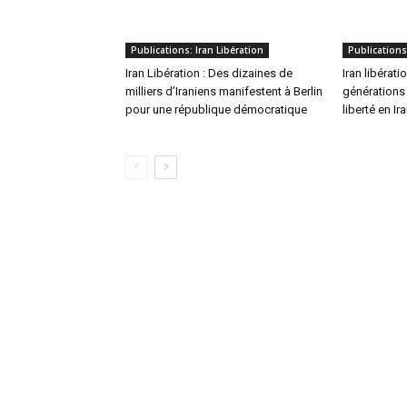
Publications: Iran Libération
Publications
Iran Libération : Des dizaines de
Iran libérati
milliers d’Iraniens manifestent à Berlin
générations 
pour une république démocratique
liberté en Ir