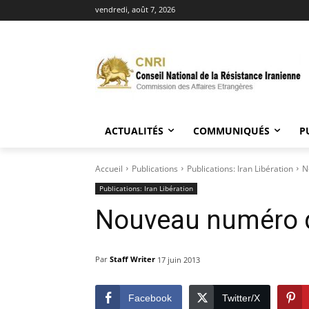
vendredi, août 7, 2026
ACTUALITÉS
COMMUNIQUÉS
P
Accueil
Publications
Publications: Iran Libération
N
Publications: Iran Libération
Nouveau numéro d’
Par
Staff Writer
17 juin 2013
Facebook
Twitter/X