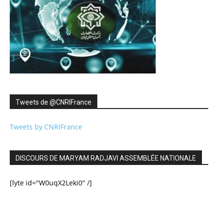
Tweets de ‎@CNRIFrance
Tweets by CNRIFrance
DISCOURS DE MARYAM RADJAVI ASSEMBLÉE NATIONALE
[lyte id="W0uqX2Leki0" /]