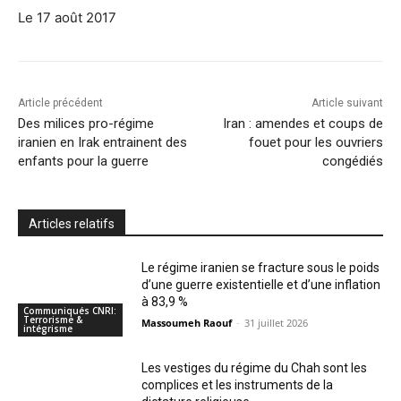
Le 17 août 2017
Article précédent
Article suivant
Des milices pro-régime
Iran : amendes et coups de
iranien en Irak entrainent des
fouet pour les ouvriers
enfants pour la guerre
congédiés
Articles relatifs
Le régime iranien se fracture sous le poids
d’une guerre existentielle et d’une inflation
à 83,9 %
Communiqués CNRI:
Terrorisme &
Massoumeh Raouf
-
31 juillet 2026
intégrisme
Les vestiges du régime du Chah sont les
complices et les instruments de la