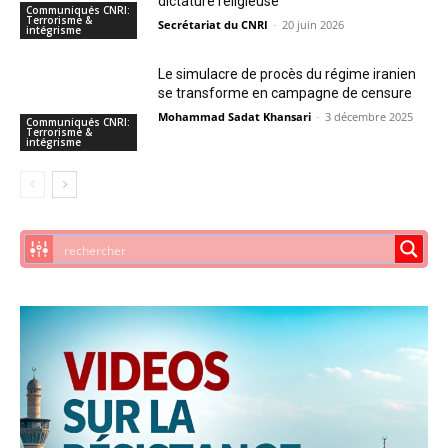
dictature religieuse
Communiqués CNRI:
Terrorisme &
Secrétariat du CNRI
-
20 juin 2026
intégrisme
Le simulacre de procès du régime iranien
se transforme en campagne de censure
Mohammad Sadat Khansari
-
3 décembre 2025
Communiqués CNRI:
Terrorisme &
intégrisme