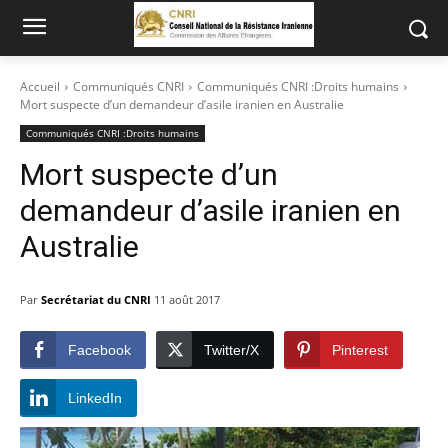
Accueil
Communiqués CNRI
Communiqués CNRI :Droits humains
Mort suspecte d’un demandeur d’asile iranien en Australie
Communiqués CNRI :Droits humains
Mort suspecte d’un
demandeur d’asile iranien en
Australie
Par
Secrétariat du CNRI
11 août 2017
Facebook
Twitter/X
Pinterest
LinkedIn