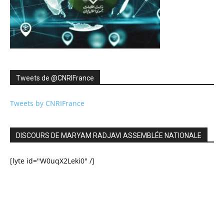
Tweets de ‎@CNRIFrance
Tweets by CNRIFrance
DISCOURS DE MARYAM RADJAVI ASSEMBLÉE NATIONALE
[lyte id="W0uqX2Leki0" /]