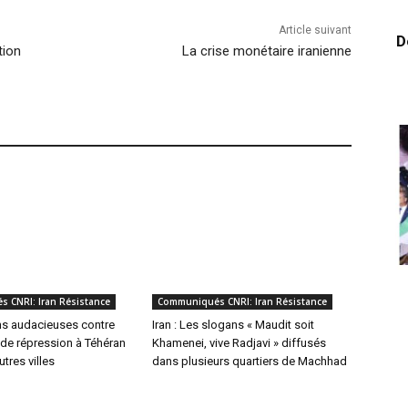
Article suivant
D
tion
La crise monétaire iranienne
 CNRI: Iran Résistance
Communiqués CNRI: Iran Résistance
ns audacieuses contre
Iran : Les slogans « Maudit soit
 de répression à Téhéran
Khamenei, vive Radjavi » diffusés
tres villes
dans plusieurs quartiers de Machhad