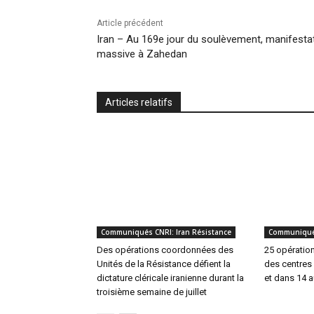
Article précédent
Iran – Au 169e jour du soulèvement, manifesta
massive à Zahedan
Articles relatifs
Communiqués CNRI: Iran Résistance
Communiqués
Des opérations coordonnées des
25 opératio
Unités de la Résistance défient la
des centres
dictature cléricale iranienne durant la
et dans 14 au
troisième semaine de juillet