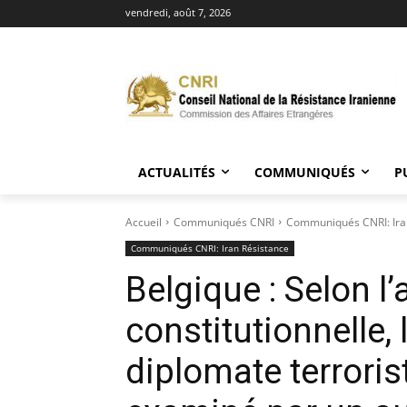
vendredi, août 7, 2026
ACTUALITÉS
COMMUNIQUÉS
P
Accueil
Communiqués CNRI
Communiqués CNRI: Ira
Communiqués CNRI: Iran Résistance
Belgique : Selon l’
constitutionnelle, 
diplomate terroris