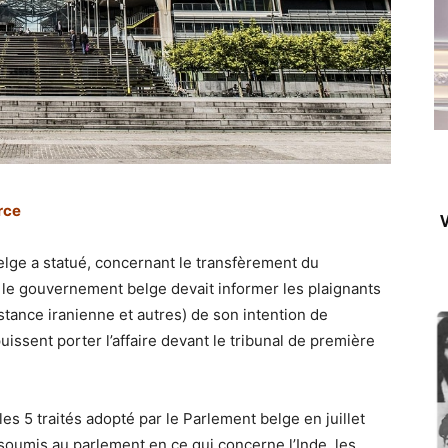
rce
V
elge a statué, concernant le transfèrement du
 le gouvernement belge devait informer les plaignants
stance iranienne et autres) de son intention de
uissent porter l’affaire devant le tribunal de première
es 5 traités adopté par le Parlement belge en juillet
soumis au parlement en ce qui concerne l’Inde, les