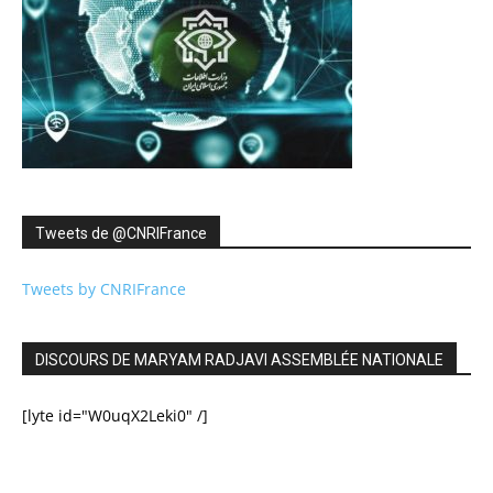
Tweets de ‎@CNRIFrance
Tweets by CNRIFrance
DISCOURS DE MARYAM RADJAVI ASSEMBLÉE NATIONALE
[lyte id="W0uqX2Leki0" /]