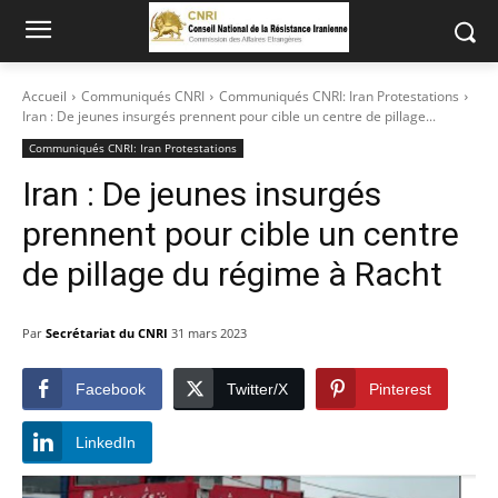
Accueil
Communiqués CNRI
Communiqués CNRI: Iran Protestations
Iran : De jeunes insurgés prennent pour cible un centre de pillage...
Communiqués CNRI: Iran Protestations
Iran : De jeunes insurgés
prennent pour cible un centre
de pillage du régime à Racht
Par
Secrétariat du CNRI
31 mars 2023
Facebook
Twitter/X
Pinterest
LinkedIn