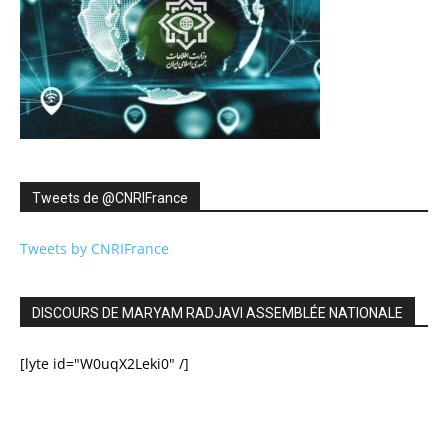
Tweets de ‎@CNRIFrance
Tweets by CNRIFrance
DISCOURS DE MARYAM RADJAVI ASSEMBLÉE NATIONALE
[lyte id="W0uqX2Leki0" /]